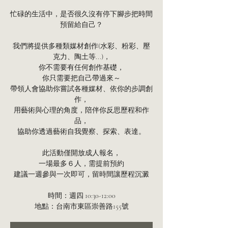
忙碌的生活中，是否很久沒有停下腳步把時間
預留給自己？
我們將提供多種類媒材創作(水彩、粉彩、壓
克力、陶土等...)，
你不需要有任何創作基礎，
你只需要把自己帶過來～
帶領人會協助你嘗試各種媒材、依你的步調創
作，
用藝術與心理的角度，陪伴你反思歷程和作
品，
協助你透過藝術自我覺察、探索、表達。
此活動僅開放成人報名，
一場最多６人，需提前預約
建議一週參與一次即可，留時間讓歷程沉澱
時間：週四 10:30-12:00
地點：台南市東區崇善路155號