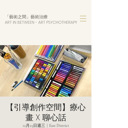
「藝術之間」藝術治療
ART IN BETWEEN - AR
T PSYCHOTHERAPY
【引導創作空間】療心
畫 X 聊心話
12月25日週三
  |  
East District