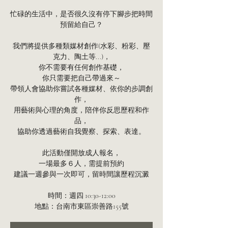
忙碌的生活中，是否很久沒有停下腳步把時間
預留給自己？
我們將提供多種類媒材創作(水彩、粉彩、壓
克力、陶土等...)，
你不需要有任何創作基礎，
你只需要把自己帶過來～
帶領人會協助你嘗試各種媒材、依你的步調創
作，
用藝術與心理的角度，陪伴你反思歷程和作
品，
協助你透過藝術自我覺察、探索、表達。
此活動僅開放成人報名，
一場最多６人，需提前預約
建議一週參與一次即可，留時間讓歷程沉澱
時間：週四 10:30-12:00
地點：台南市東區崇善路155號