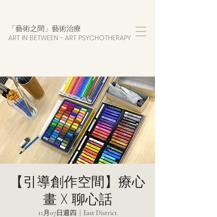
「藝術之間」藝術治療
ART IN BETWEEN - AR
T PSYCHOTHERAPY
【引導創作空間】療心
畫 X 聊心話
11月07日週四
  |  
East District