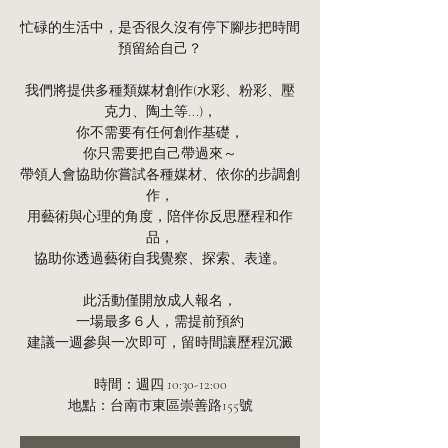
忙碌的生活中，是否很久沒有停下腳步把時間
預留給自己？
我們將提供多種類媒材創作(水彩、粉彩、壓
克力、陶土等...)，
你不需要有任何創作基礎，
你只需要把自己帶過來～
帶領人會協助你嘗試各種媒材、依你的步調創
作，
用藝術與心理的角度，陪伴你反思歷程和作
品，
協助你透過藝術自我覺察、探索、表達。
此活動僅開放成人報名，
一場最多６人，需提前預約
建議一週參與一次即可，留時間讓歷程沉澱
時間：週四 10:30-12:00
地點：台南市東區崇善路155號