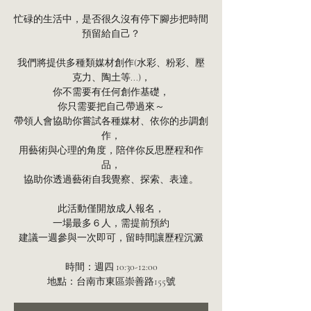
忙碌的生活中，是否很久沒有停下腳步把時間
預留給自己？
我們將提供多種類媒材創作(水彩、粉彩、壓
克力、陶土等...)，
你不需要有任何創作基礎，
你只需要把自己帶過來～
帶領人會協助你嘗試各種媒材、依你的步調創
作，
用藝術與心理的角度，陪伴你反思歷程和作
品，
協助你透過藝術自我覺察、探索、表達。
此活動僅開放成人報名，
一場最多６人，需提前預約
建議一週參與一次即可，留時間讓歷程沉澱
時間：週四 10:30-12:00
地點：台南市東區崇善路155號